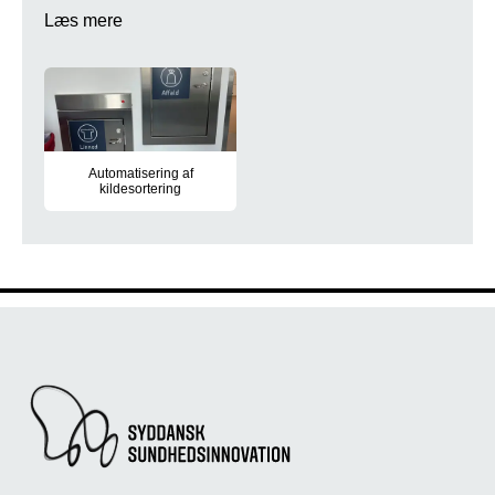
Læs mere
Automatisering af
kildesortering
Pilotprojekt skal afdække og vurdere mulige automatiseringsløsn