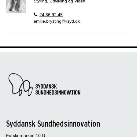
Styring, Udvikling og Viden
24 66 92 45
emilie.brysting@rsyd.dk
Syddansk Sundhedsinnovation
Forskerparken 10 G