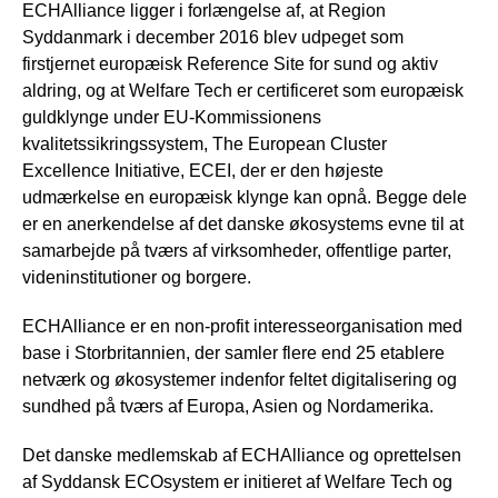
ECHAlliance ligger i forlængelse af, at Region
Syddanmark i december 2016 blev udpeget som
firstjernet europæisk Reference Site for sund og aktiv
aldring, og at Welfare Tech er certificeret som europæisk
guldklynge under EU-Kommissionens
kvalitetssikringssystem, The European Cluster
Excellence Initiative, ECEI, der er den højeste
udmærkelse en europæisk klynge kan opnå. Begge dele
er en anerkendelse af det danske økosystems evne til at
samarbejde på tværs af virksomheder, offentlige parter,
videninstitutioner og borgere.
ECHAlliance er en non-profit interesseorganisation med
base i Storbritannien, der samler flere end 25 etablere
netværk og økosystemer indenfor feltet digitalisering og
sundhed på tværs af Europa, Asien og Nordamerika.
Det danske medlemskab af ECHAlliance og oprettelsen
af Syddansk ECOsystem er initieret af Welfare Tech og