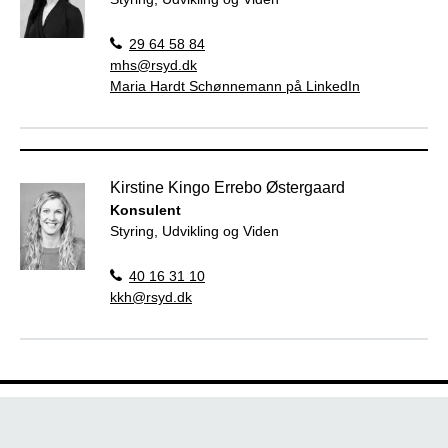
29 64 58 84
mhs@rsyd.dk
Maria Hardt Schønnemann på LinkedIn
Kirstine Kingo Errebo Østergaard
Konsulent
Styring, Udvikling og Viden
40 16 31 10
kkh@rsyd.dk