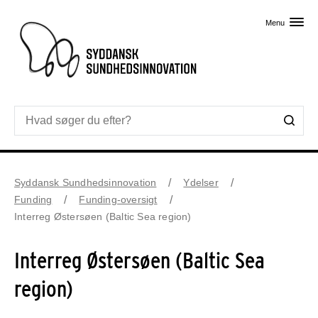
Skip til primært indhold
Menu
Syddansk Sundhedsinnovation
Ydelser
Funding
Funding-oversigt
Interreg Østersøen (Baltic Sea region)
Interreg Østersøen (Baltic Sea
region)