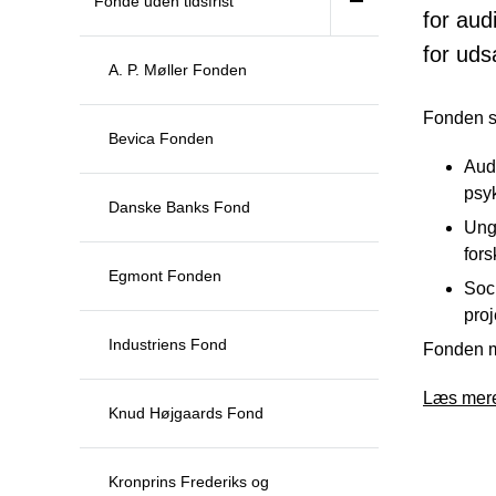
Fonde uden tidsfrist
for aud
for udsa
A. P. Møller Fonden
Fonden st
Bevica Fonden
Audi
psyk
Danske Banks Fond
Unge
fors
Egmont Fonden
Soci
proj
Industriens Fond
Fonden m
Læs mere
Knud Højgaards Fond
Kronprins Frederiks og