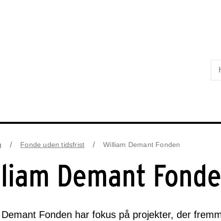
Skip til primært indhold
g
Fonde uden tidsfrist
William Demant Fonden
lliam Demant Fond
 Demant Fonden har fokus på projekter, der fremm