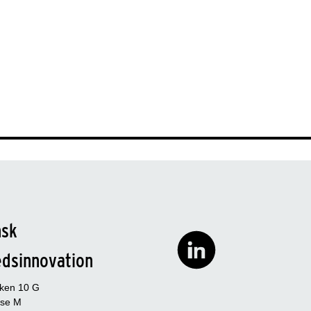
nsk
edsinnovation
rken 10 G
se M