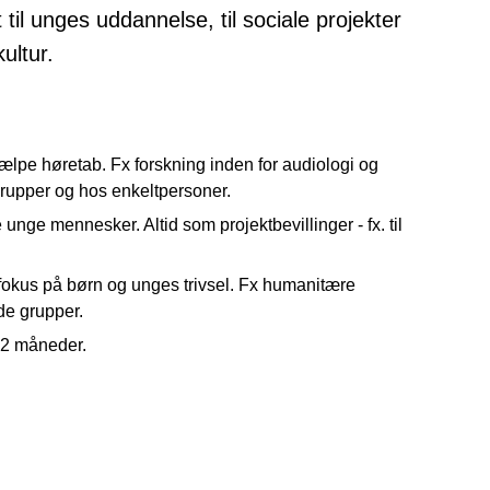
til unges uddannelse, til sociale projekter
kultur.
hjælpe høretab. Fx forskning inden for audiologi og
grupper og hos enkeltpersoner.
nge mennesker. Altid som projektbevillinger - fx. til
 fokus på børn og unges trivsel. Fx humanitære
de grupper.
 2 måneder.