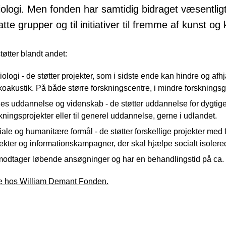
iologi. Men fonden har samtidig bidraget væsentligt 
tte grupper og til initiativer til fremme af kunst og 
øtter blandt andet:
ologi - de støtter projekter, som i sidste ende kan hindre og af
oakustik. På både større forskningscentre, i mindre forsknings
s uddannelse og videnskab - de støtter uddannelse for dygtige u
kningsprojekter eller til generel uddannelse, gerne i udlandet.
ale og humanitære formål - de støtter forskellige projekter med
ekter og informationskampagner, der skal hjælpe socialt isolere
odtager løbende ansøgninger og har en behandlingstid på ca.
 hos William Demant Fonden.