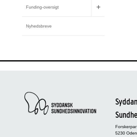
Funding-oversigt
Nyhedsbreve
Sydda
Sundh
Forskerpa
5230 Oden