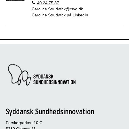
40 24 75 87
Caroline.Strudwick@rsyd.dk
Caroline Strudwick på LinkedIn
Syddansk Sundhedsinnovation
Forskerparken 10 G
5230 Odense M