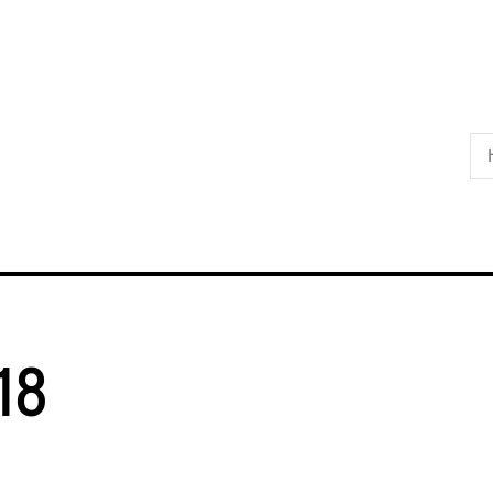
Skip til primært indhold
18