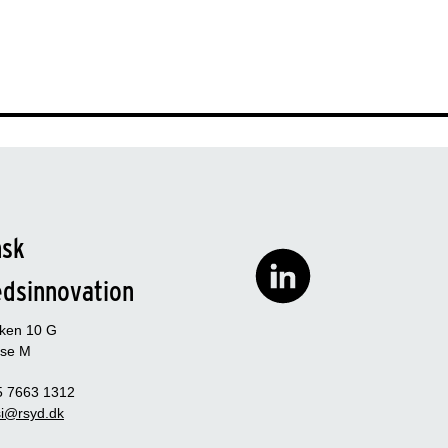
nsk
edsinnovation
rken 10 G
se M
5 7663 1312
i@rsyd.dk