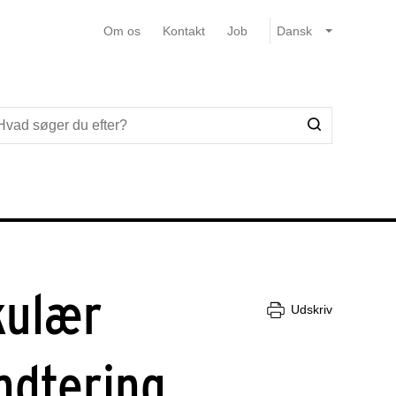
Om os
Kontakt
Job
kulær
Udskriv
ndtering