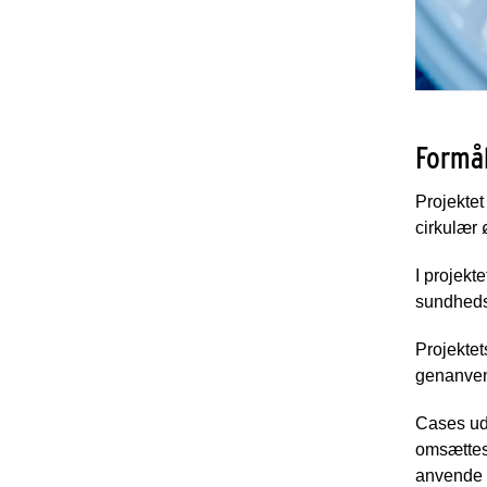
Formål
Projekte
cirkulær
I projekt
sundheds
Projektet
genanvend
Cases udv
omsættes 
anvende 