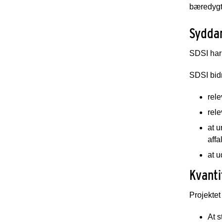
bæredygti
Sydda
SDSI har 
SDSI bid
rel
rele
at u
aff
at 
Kvanti
Projektet
At s