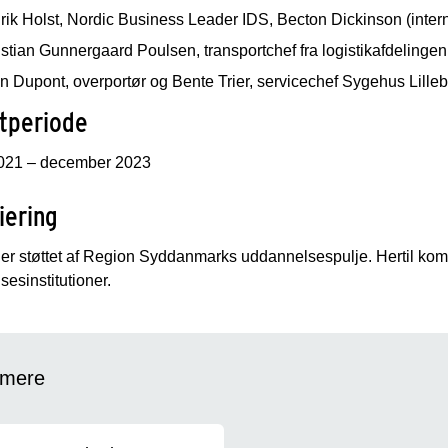
ik Holst, Nordic Business Leader IDS, Becton Dickinson (interna
stian Gunnergaard Poulsen, transportchef fra logistikafdelinge
n Dupont, overportør og Bente Trier, servicechef Sygehus Lillebæ
tperiode
021 – december 2023
iering
 er støttet af Region Syddanmarks uddannelsespulje. Hertil ko
esinstitutioner.
mere