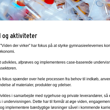
 og aktiviteter
t ”Viden der virker” har fokus på at styrke gymnasieelevernes
 økonomi.
et udvikles, afprøves og implementeres case-baserede undervisni
sektoren.
s fokus spænder over hele processen fra behov til indkøb, anven
else af materialer, produkter og ydelser.
ikles i samarbejde med sygehuse og private leverandører, så el
i undervisningen. Dette har til formål at øge viden, engagement
og implementere bærdygtige løsninger såvel i kommende karrier