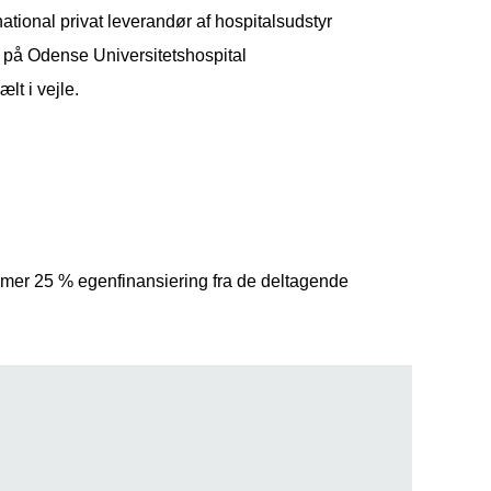
tional privat leverandør af hospitalsudstyr
n på Odense Universitetshospital
lt i vejle.
mmer 25 % egenfinansiering fra de deltagende