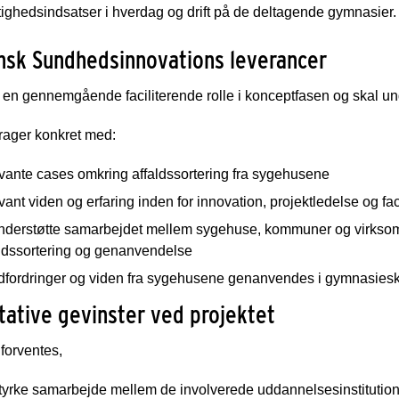
ghedsindsatser i hverdag og drift på de deltagende gymnasier.
nsk Sundhedsinnovations leverancer
en gennemgående faciliterende rolle i konceptfasen og skal und
rager konkret med:
evante cases omkring affaldssortering fra sygehusene
vant viden og erfaring inden for innovation, projektledelse og fac
nderstøtte samarbejdet mellem sygehuse, kommuner og virksomhed
aldssortering og genanvendelse
udfordringer og viden fra sygehusene genanvendes i gymnasiesk
tative gevinster ved projektet
 forventes,
tyrke samarbejde mellem de involverede uddannelsesinstitutione