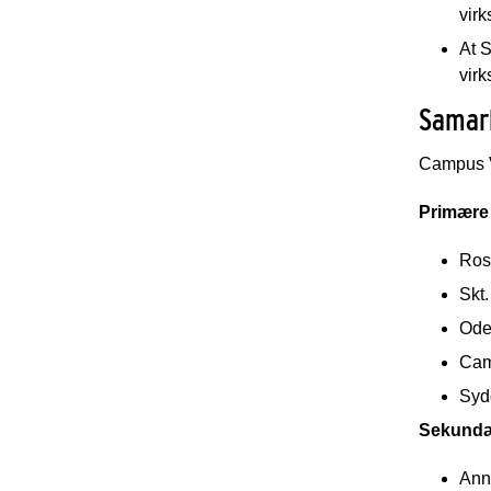
vir
At S
vir
Samar
Campus V
Primære 
Ros
Skt
Ode
Cam
Syd
Sekundæ
Ann