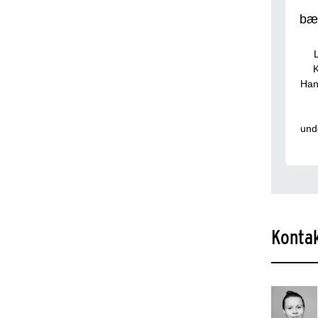
bæ
Han
und
Konta