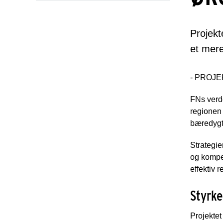
Projekt
et mer
- PROJE
FNs verd
regionen
bæredygt
Strategie
og kompe
effektiv 
Styrk
Projektet