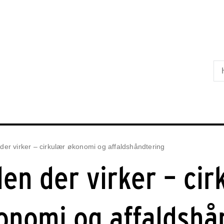
Skip til primært indhold
der virker – cirkulær økonomi og affaldshåndtering
den der virker – cir
onomi og affaldshå