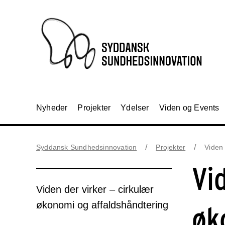
Nyheder
Projekter
Ydelser
Viden og Events
Syddansk Sundhedsinnovation
Projekter
Viden 
Vi
Viden der virker – cirkulær
økonomi og affaldshåndtering
øk