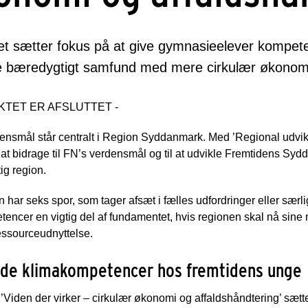
et sætter fokus på at give gymnasieelever kompeten
e bæredygtigt samfund med mere cirkulær økonom
KTET ER AFSLUTTET -
ensmål står centralt i Region Syddanmark. Med ’Regional udvik
 at bidrage til FN’s verdensmål og til at udvikle Fremtidens 
ig region.
n har seks spor, som tager afsæt i fælles udfordringer eller sær
tencer en vigtig del af fundamentet, hvis regionen skal nå si
ressourceudnyttelse.
ede klimakompetencer hos fremtidens unge
 ’Viden der virker – cirkulær økonomi og affaldshåndtering’ sætt