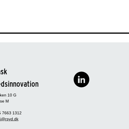
nsk
edsinnovation
rken 10 G
se M
5 7663 1312
i@rsyd.dk