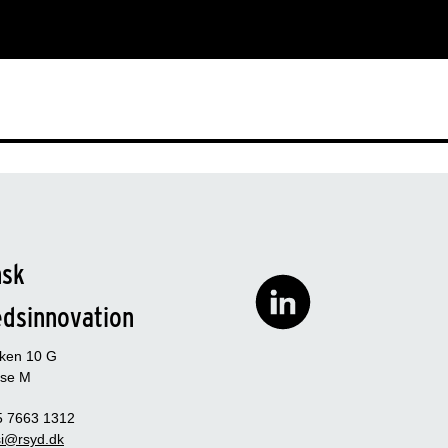
nsk
edsinnovation
rken 10 G
se M
5 7663 1312
i@rsyd.dk