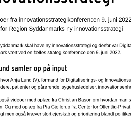
oer fra innovationsstrategikonferencen 9. juni 202
 for Region Syddanmarks ny innovationsstrategi
ddanmark skal have ny innovationsstrategi og derfor var Digita
rk vært ved en fælles strategikonference den 9. juni 2022.
und samler op på input
hvor Anja Lund (V), formand for Digitaliserings- og Innovationsu
ere, patienter og pårørende, sygehusledelser, innovationsenhed
også videoer med oplæg fra Christian Bason om hvordan man sk
n. Og med oplæg fra Pia Gjellerup fra Center for Offentlig-Privat
t men også kræver stort ejerskab og prioritering blandt politike