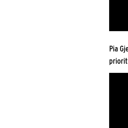
Pia Gj
priori