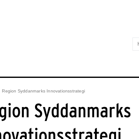
Skip til primært indhold
Region Syddanmarks Innovationsstrategi
gion Syddanmarks
novationsstrategi