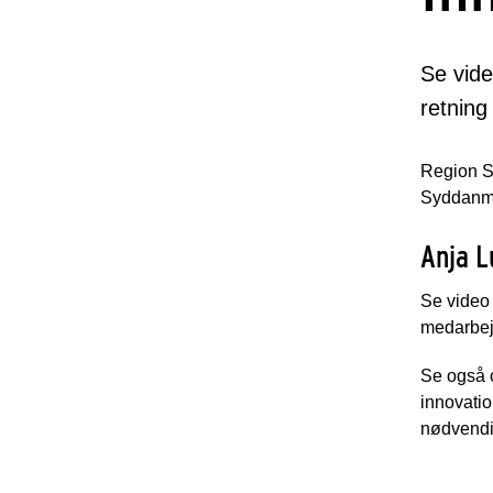
Se vide
retning
Region Sy
Syddanma
Anja L
Se video 
medarbejd
Se også 
innovatio
nødvendig