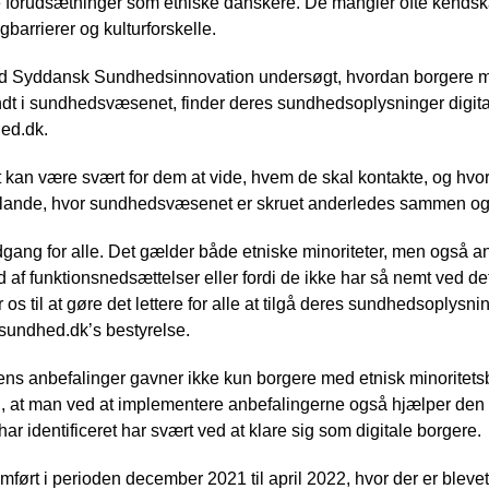
orudsætninger som etniske danskere. De mangler ofte kendskab 
arrierer og kulturforskelle.
Syddansk Sundhedsinnovation undersøgt, hvordan borgere m
ndt i sundhedsvæsenet, finder deres sundhedsoplysninger digita
ed.dk.
t kan være svært for dem at vide, hvem de skal kontakte, og hvo
nde, hvor sundhedsvæsenet er skruet anderledes sammen og sp
e adgang for alle. Det gælder både etniske minoriteter, men også 
af funktionsnedsættelser eller fordi de ikke har så nemt ved det d
s til at gøre det lettere for alle at tilgå deres sundhedsoplysning
 sundhed.dk’s bestyrelse.
ns anbefalinger gavner ikke kun borgere med etnisk minoritets
, at man ved at implementere anbefalingerne også hjælper den 
ar identificeret har svært ved at klare sig som digitale borgere.
ørt i perioden december 2021 til april 2022, hvor der er blevet