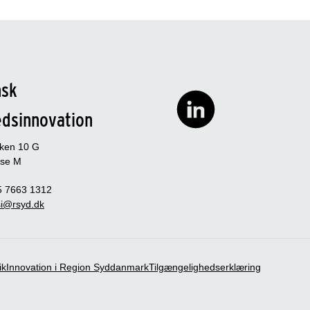
nsk
edsinnovation
rken 10 G
se M
5 7663 1312
i@rsyd.dk
ik
Innovation i Region Syddanmark
Tilgængelighedserklæring