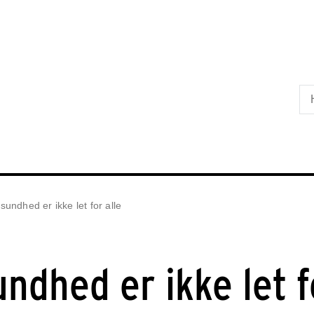
Skip til primært indhold
 sundhed er ikke let for alle
undhed er ikke let f