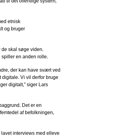
til det offentlige system,
ed etnisk
lt og bruger
r de skal søge viden.
iller en anden rolle.
andre, der kan have svært ved
igitale. Vi vil derfor bruge
er digitalt,” siger Lars
baggrund. Det er en
femtedel af befolkningen,
 lavet interviews med elleve