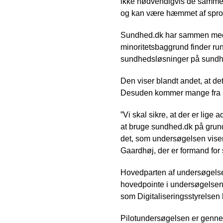
ikke nødvendigvis de samme f
og kan være hæmmet af sprogb
Sundhed.dk har sammen med 
minoritetsbaggrund finder ru
sundhedsløsninger på sundh
Den viser blandt andet, at de
Desuden kommer mange fra la
”Vi skal sikre, at der er lig
at bruge sundhed.dk på grund 
det, som undersøgelsen viser o
Gaardhøj, der er formand for
Hovedparten af undersøgelse
hovedpointe i undersøgelsen
som Digitaliseringsstyrelsen h
Pilotundersøgelsen er gennemf