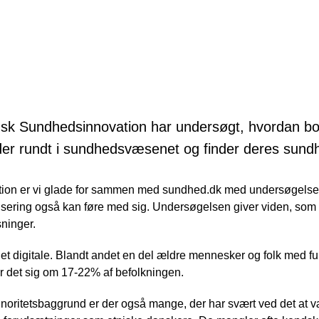
k Sundhedsinnovation har undersøgt, hvordan bo
der rundt i sundhedsvæsenet og finder deres sundh
ion er vi glade for sammen med sundhed.dk med undersøgelsen
isering også kan føre med sig. Undersøgelsen giver viden, som sk
sninger.
det digitale. Blandt andet en del ældre mennesker og folk med fu
er det sig om 17-22% af befolkningen.
noritetsbaggrund er der også mange, der har svært ved det at v