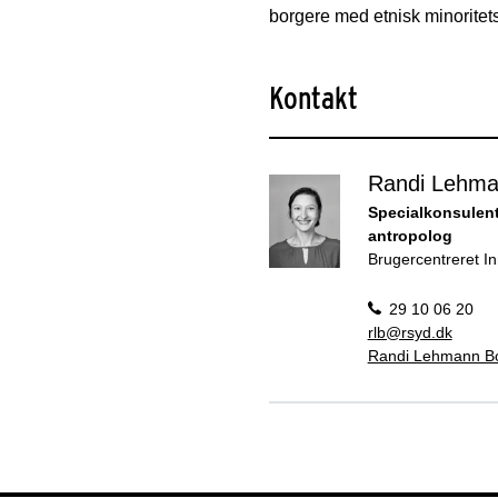
borgere med etnisk minoritets
Kontakt
Randi Lehma
Specialkonsulent
antropolog
Brugercentreret I
29 10 06 20
rlb@rsyd.dk
Randi Lehmann Bo