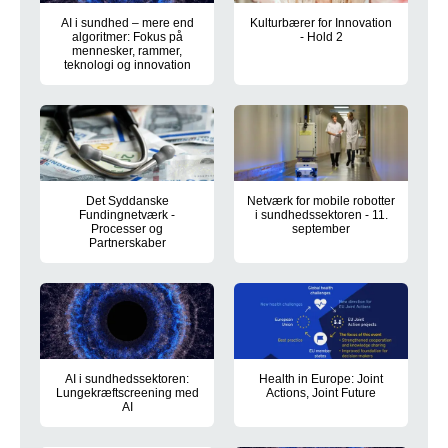
AI i sundhed – mere end
Kulturbærer for Innovation
algoritmer: Fokus på
- Hold 2
mennesker, rammer,
Innovationskursus for medarbej
teknologi og innovation
RAIN-møde 21. august 2025 om hvordan en innovativ tilgang ti
Det Syddanske
Netværk for mobile robotter
Fundingnetværk -
i sundhedssektoren - 11.
Processer og
september
Partnerskaber
Deltag i netværksmøde 11. se
Møde i Det Syddanske Fundingnetværk, 10. september 2025 
AI i sundhedssektoren:
Health in Europe: Joint
Lungekræftscreening med
Actions, Joint Future
AI
Vær med når sundhed, politik 
RAIN-netværksmøde 30. september i 2025 om pilotprojekt om 