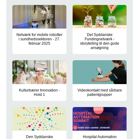
2025
Netværk for mobile robotter
Det Syddanske
i sundhedssektoren - 27.
Fundingnetværk -
februar 2025
storytelling til den gode
ansøgning
Deltag i netværksmøde 27. februar 2025.
Møde i Det Syddanske Fundingn
Kulturbærer Innovation -
Videokontakt med sårbare
Hold 1
patientgrupper
Innovationskursus for medarbejdere og ledere på sygehuse o
Temadag 5. marts 2025 om brug 
Den Syddanske
Hospital Automation