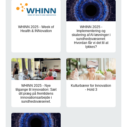
WHINN 2025 - Week of
WHINN 2025 -
Health & INNovation
Implementering og
skalering af AI-løsninger i
29.-30. oktober 2025 - viden, inspiration og indsigt i trends ind
sundhedsvæsenet:
Hvordan får vi det til at
lykkes?
Hvordan får vi det til at lykkes?
WHINN 2025 - Nye
Kulturbærer for Innovation
tilgange til innovation: Sæt
- Hold 3
dit præg på fremtidens
Innovationskursus for medarbej
innovationsarbejde i
sundhedsvæsenet.
Sæt dit præg på fremtidens innovationsarbejde i sundhedsvæ