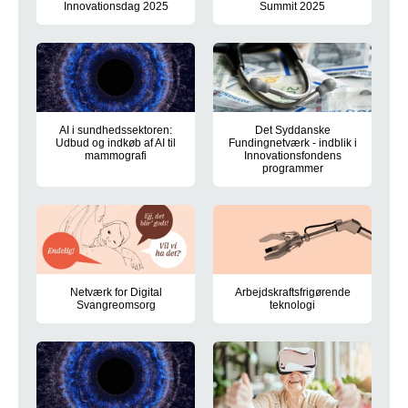
Innovationsdag 2025
Summit 2025
Vi fejrer innovationskraften ved Den Syddanske Innovationsdag
Potentialer og udfordringer fo
AI i sundhedssektoren:
Det Syddanske
Udbud og indkøb af AI til
Fundingnetværk - indblik i
mammografi
Innovationsfondens
programmer
RAIN inviterer til til et netværksmøde 15. maj 2025 med fokus
Møde i Det Syddanske Fundingn
Netværk for Digital
Arbejdskraftsfrigørende
Svangreomsorg
teknologi
Netværksmøde om digital svangreomsorg 22. maj 2025 i Ode
Temadag 27. maj 2025 - denne 