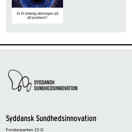
Er AI virkelig løsningen på
dit problem?
RAIN-møde 3. december 2025: Find ud af hvorfor kunstig intellige
Syddansk Sundhedsinnovation
Forskerparken 10 G