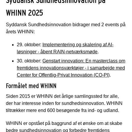
Syddansk Sundhedsinnovation på
WHINN 2025
Syddansk Sundhedsinnovation bidrager med 2 events på
årets WHINN:
29. oktober:
Implementering og skalering af AI-
løsninger - åbent RAIN-netværksmøde
.
30. oktober:
Genstart innovation: En masterclass om
fremtidens innovationsværktøjer - i samarbejde med
Center for Offentlig-Privat Innovation (CO-PI)
.
Formålet med WHINN
Siden 2015 er WHINN det årlige samlingssted for alle,
der har interesse inden for sundhedsinnovation. WHINN
tiltrækker mere end 600 besøgende fra ind- og udland.
WHINN er opstået på baggrund af et ønske om at skabe
bedre sundhedsinnovation og forbedre fremtidens