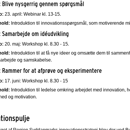
: Blive nysgerrig gennem spørgsmål
o:
23. april: Webinar kl. 13-15.
hold:
Introduktion til innovationsspørgsmål, som motiverende midd
: Samarbejde om idéudvikling
o:
20. maj: Workshop kl. 8.30 - 15.
hold:
Introduktion til at få nye ideer og omsætte dem til sammen
arbejde og samskabelse.
: Rammer for at afprøve og eksperimentere
o:
17. juni: Workshop kl. 8.30 - 15
hold:
Introduktion til ledelse omkring arbejdet med innovation,
hed og motivation.
tionspulje
get af Region Syddanmarks innovationsstrategi blev der ved Budg