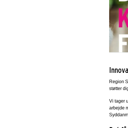
Innova
Region S
støtter di
Vi tager 
arbejde m
Syddanma