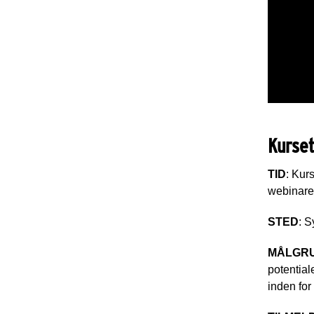
Kurset
TID
: Kur
webinare
STED
: 
MÅLGR
potential
inden for