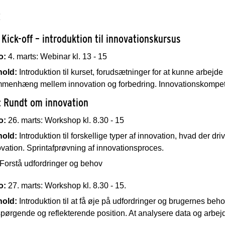
:
 Kick-off – introduktion til innovationskursus
o:
4. marts: Webinar kl. 13 - 15
hold:
Introduktion til kurset, forudsætninger for at kunne arbej
menhæng mellem innovation og forbedring. Innovationskompet
: Rundt om innovation
o:
26. marts: Workshop kl. 8.30 - 15
hold:
Introduktion til forskellige typer af innovation, hvad der dr
vation. Sprintafprøvning af innovationsproces.
Forstå udfordringer og behov
o:
27. marts: Workshop kl. 8.30 - 15.
hold:
Introduktion til at få øje på udfordringer og brugernes b
pørgende og reflekterende position. At analysere data og arbej