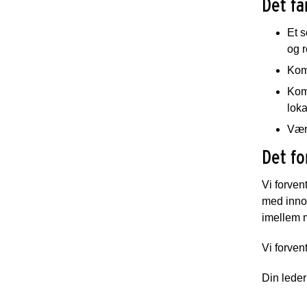
Det få
Et 
og 
Komp
Komp
loka
Værk
Det fo
Vi forven
med innov
imellem 
Vi forvent
Din leder