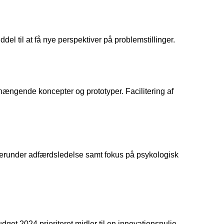
el til at få nye perspektiver på problemstillinger.
hængende koncepter og prototyper. Facilitering af
 herunder adfærdsledelse samt fokus på psykologisk
et 2024 prioriteret midler til en innovationspulje.