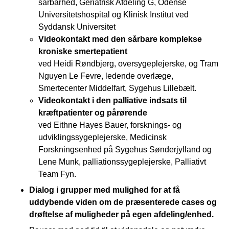
sårbarhed, Geriatrisk Afdeling G, Odense
Universitetshospital og Klinisk Institut ved
Syddansk Universitet
Videokontakt med den sårbare komplekse
kroniske smertepatient
ved Heidi Røndbjerg, oversygeplejerske, og Tram
Nguyen Le Fevre, ledende overlæge,
Smertecenter Middelfart, Sygehus Lillebælt.
Videokontakt i den palliative indsats til
kræftpatienter og pårørende
ved Eithne Hayes Bauer, forsknings- og
udviklingssygeplejerske, Medicinsk
Forskningsenhed på Sygehus Sønderjylland og
Lene Munk, palliationssygeplejerske, Palliativt
Team Fyn.
Dialog i grupper med muligh
ed for at få
uddybende viden om de præsenterede cases og
drøftelse af muligheder på egen afdeling/enhed.