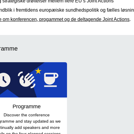
 strategiske drøftelser mellem flere EU’s Joint Actions
ndblik i fremtidens europæiske sundhedspolitik og fælles løsnin
 om konferencen, progammet og de deltagende Joint Actions
.
gramme
Programme
Discover the conference
gramme and stay updated as we
tinually add speakers and more
ails on the four planned sessions