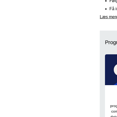
Følg
Få i
Læs mere
Pro
pro
con
det