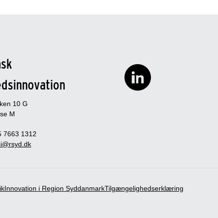
nsk
edsinnovation
rken 10 G
se M
5 7663 1312
i@rsyd.dk
ik
Innovation i Region Syddanmark
Tilgængelighedserklæring