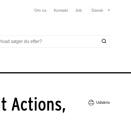
Om os
Kontakt
Job
t Actions,
Udskriv