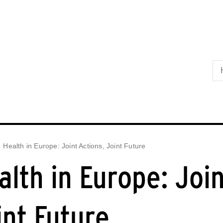
Skip til primært indhold
Health in Europe: Joint Actions, Joint Future
alth in Europe: Join
int Future