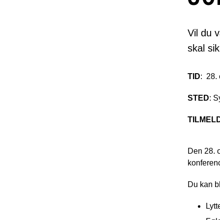
Vil du 
skal si
TID
: 28.
STED
: 
TILMEL
Den 28. 
konferenc
Du kan bl
Lytt