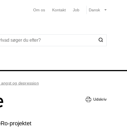
Om os
Kontakt
Job
å angst og depression
e
Udskriv
eRo-projektet