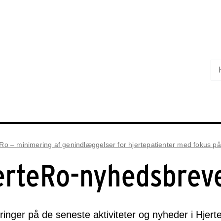
Skip til primært indhold
Ro – minimering af genindlæggelser for hjertepatienter med fokus p
erteRo-nyhedsbrev
inger på de seneste aktiviteter og nyheder i Hjert