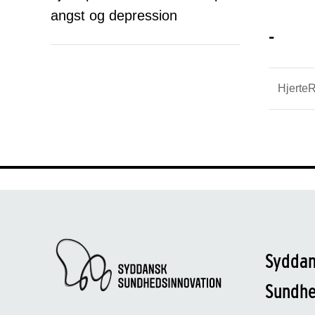
angst og depression
-
Hjerte
Sydda
Sundh