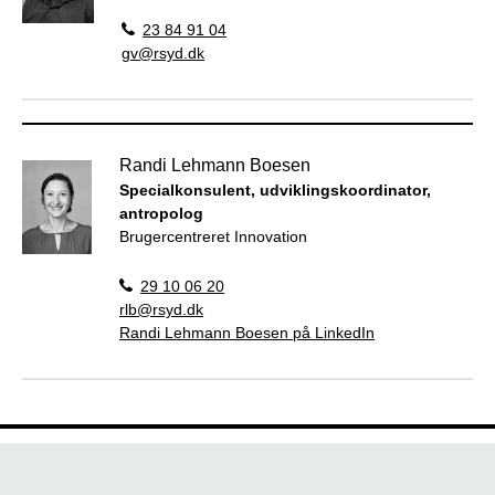
23 84 91 04
gv@rsyd.dk
Randi Lehmann Boesen
Specialkonsulent, udviklingskoordinator,
antropolog
Brugercentreret Innovation
29 10 06 20
rlb@rsyd.dk
Randi Lehmann Boesen på LinkedIn