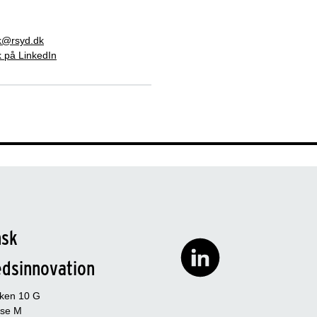
ck@rsyd.dk
k på LinkedIn
nsk
edsinnovation
rken 10 G
se M