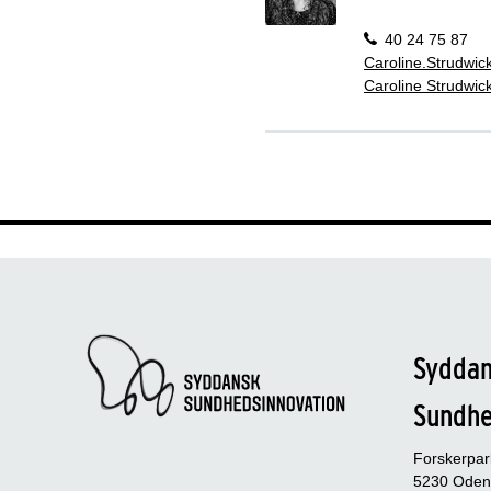
40 24 75 87
Caroline.Strudwi
Caroline Strudwic
Sydda
Sundh
Forskerpa
5230 Oden