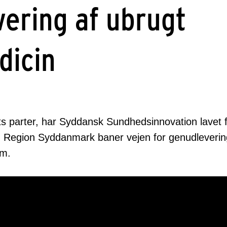
ering af ubrugt
dicin
 parter, har Syddansk Sundhedsinnovation lavet 
dan Region Syddanmark baner vejen for genudleverin
rm.