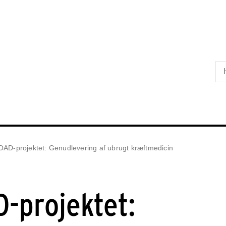
Skip til primært indhold
D-projektet: Genudlevering af ubrugt kræftmedicin
-projektet: