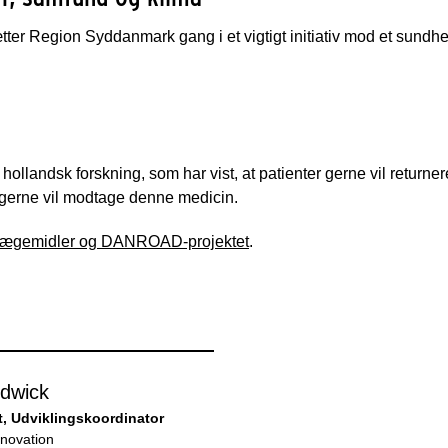
r Region Syddanmark gang i et vigtigt initiativ mod et sund
landsk forskning, som har vist, at patienter gerne vil returnere
r gerne vil modtage denne medicin.
Lægemidler og DANROAD-projektet
.
udwick
, Udviklingskoordinator
nnovation