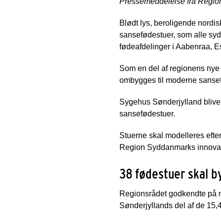
Pressemeddelelse fra Regi
Blødt lys, beroligende nordis
sansefødestuer, som alle sy
fødeafdelinger i Aabenraa, 
Som en del af regionens nye 
ombygges til moderne sansef
Sygehus Sønderjylland bliver
sansefødestuer.
Stuerne skal modelleres efte
Region Syddanmarks innovat
38 fødestuer skal b
Regionsrådet godkendte på m
Sønderjyllands del af de 15,4 