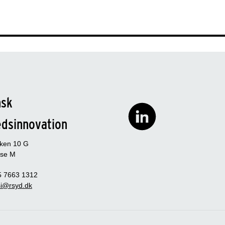
nsk
edsinnovation
rken 10 G
se M
5 7663 1312
i@rsyd.dk