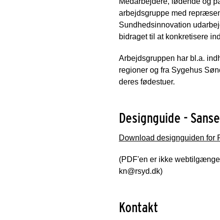
Medarbejdere, fødende og par
arbejdsgruppe med repræsent
Sundhedsinnovation udarbej
bidraget til at konkretisere 
Arbejdsgruppen har bl.a. ind
regioner og fra Sygehus Sønd
deres fødestuer.
Designguide - Sans
Download designguiden for
(PDF'en er ikke webtilgængel
kn@rsyd.dk)
Kontakt