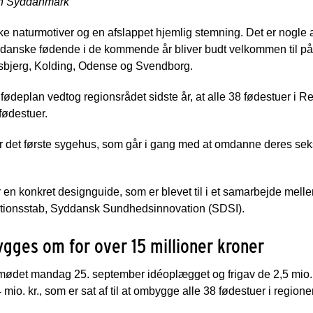
on Syddanmark
ke naturmotiver og en afslappet hjemlig stemning. Det er nogle 
ddanske fødende i de kommende år bliver budt velkommen til p
Esbjerg, Kolding, Odense og Svendborg.
fødeplan vedtog regionsrådet sidste år, at alle 38 fødestuer i
ødestuer.
 det første sygehus, som går i gang med at omdanne deres seks 
r en konkret designguide, som er blevet til i et samarbejde me
ionsstab, Syddansk Sundhedsinnovation (SDSI).
ygges om for over 15 millioner kroner
ødet mandag 25. september idéoplægget og frigav de 2,5 mio. 
mio. kr., som er sat af til at ombygge alle 38 fødestuer i regione