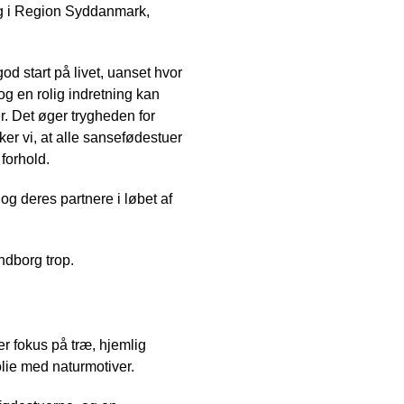
ng i Region Syddanmark,
god start på livet, uanset hvor
g en rolig indretning kan
r. Det øger trygheden for
er vi, at alle sansefødestuer
forhold.
g deres partnere i løbet af
ndborg trop.
er fokus på træ, hjemlig
folie med naturmotiver.