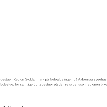
efødestue i Region Syddanmark på fødeafdelingen på Aabenraa sygehus
 fødestue, for samtlige 38 fødestuer på de fire sygehuse i regionen blive