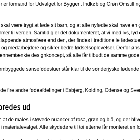
r er formand for Udvalget for Byggeri, Indkøb og Grøn Omstilli
t skal være trygt at føde sit barn, og at alle nyfødte skal have en 
 til verden. Samtidig er det dokumenteret, at vi med lys, lyd o
lappende atmosfære end den, der findes i traditionelle fødestue
og medarbejdere og sikrer bedre fødselsoplevelser. Derfor ønsk
ennemtænkte designkoncept, så alle får tilbudt de samme gode 
ombyggede sansefødestuer står klar til de sønderjyske fødende o
r de fire andre fødeafdelinger i Esbjerg, Kolding, Odense og Sve
bredes ud
, at de males i støvede nuancer af rosa, grøn og blå, og der bliv
i materialevalget. Alle skydedøre til toiletterne får monteret en 