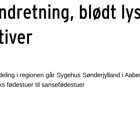
ndretning, blødt ly
tiver
eling i regionen går Sygehus Sønderjylland i Aabe
s fødestuer til sansefødestuer