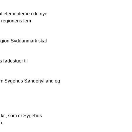
af elementerne i de nye
å regionens fem
 Region Syddanmark skal
fødestuer til
llem Sygehus Sønderjylland og
kr., som er Sygehus
n.