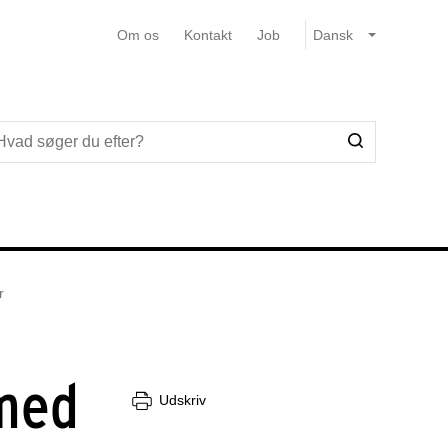
Om os
Kontakt
Job
r
 med
Udskriv