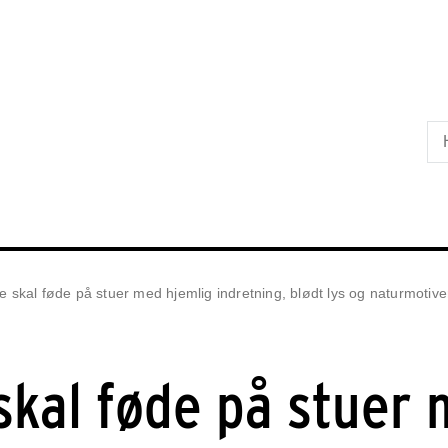
Skip til primært indhold
e skal føde på stuer med hjemlig indretning, blødt lys og naturmotive
skal føde på stuer