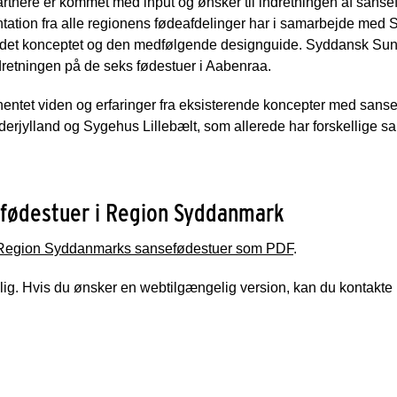
tnere er kommet med input og ønsker til indretningen af sanse
ation fra alle regionens fødeafdelinger har i samarbejde med
det konceptet og den medfølgende designguide. Syddansk Sun
indretningen på de seks fødestuer i Aabenraa.
hentet viden og erfaringer fra eksisterende koncepter med sanse
erjylland og Sygehus Lillebælt, som allerede har forskellige sa
efødestuer i Region Syddanmark
 Region Syddanmarks sansefødestuer som PDF
.
ig. Hvis du ønsker en webtilgængelig version, kan du kontakte 